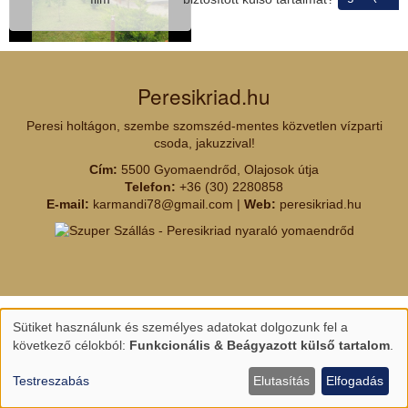
Peresikriad.hu
Peresi holtágon, szembe szomszéd-mentes közvetlen vízparti
csoda, jakuzzival!
Cím:
5500 Gyomaendrőd, Olajosok útja
Telefon:
+36 (30) 2280858
E-mail:
karmandi78@gmail.com
|
Web:
peresikriad.hu
Sütiket használunk és személyes adatokat dolgozunk fel a
Személyes
következő célokból:
Funkcionális & Beágyazott külső tartalom
.
adatok
és
Testreszabás
Elutasítás
Elfogadás
sütik